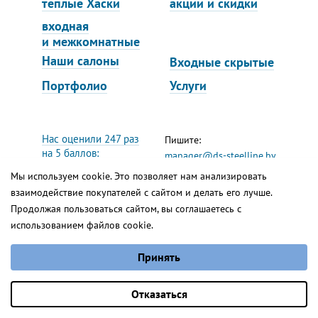
теплые Хаски
акции и скидки
входная
и межкомнатные
Наши салоны
Входные скрытые
Портфолио
Услуги
Нас оценили 247 раз
Пишите:
на 5 баллов:
manager@ds-steelline.by
Мы используем cookie. Это позволяет нам анализировать
Следите:
взаимодействие покупателей с сайтом и делать его лучше.
Фейсбук
Вконтакте
Гарда
Продолжая пользоваться сайтом, вы соглашаетесь с
Инстаграм
Ютуб
Реквизиты
использованием файлов cookie.
Яндекс.Дзен
от 4 567 руб.
Выберите настройки cookie
Принять
Минимальные
Сайт работает на
1С-Битрикс
Аналитические/Функциональные
Оставить заявку
Отказаться