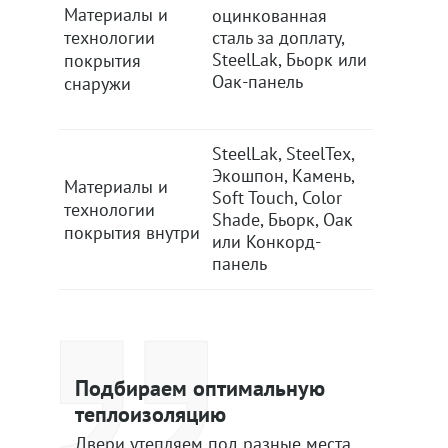
Материалы и
оцинкованная
оцинко
технологии
сталь за доплату,
сталь за
SteelLak, Бьорк или
SteelLak
покрытия
Оак-панель
Оак-пан
снаружи
SteelLak, SteelTex,
SteelLak
Экошпон, Камень,
Экошпон
Материалы и
Soft Touch, Color
Soft Tou
технологии
Shade, Бьорк, Оак
Shade, 
покрытия внутри
или Конкорд-
или Кон
панель
панель
Подбираем оптимальную
теплоизоляцию
Двери утепляем под разные места