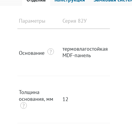
Параметры
Серия 82У
Серия 9
термовлагостойкая
термовл
Основание
MDF-панель
MDF-па
Толщина
основания, мм
12
12