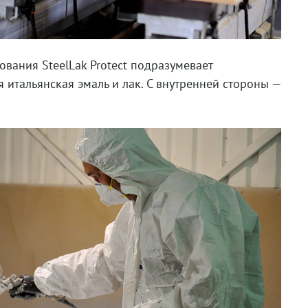
вания SteelLak Protect подразумевает
 итальянская эмаль и лак. С внутренней стороны —