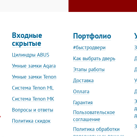
Входные
Портфолио
скрытые
#быстродвери
З
Цилиндры ABUS
Как выбрать дверь
Д
Умные замки Aqara
Этапы работы
Д
Умные замки Tenon
Доставка
У
Система Tenon ML
Оплата
Д
Система Tenon MK
Э
Гарантия
д
Вопросы и ответы
Пользовательское
д
соглашение
Политика скидок
З
Политика обработки
персональных данных