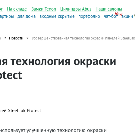
ог
На складе
Замки Tenon
Цилиндры Abus
Наши салоны
вартиры
для дома
входные скрытые
портфолио
чат-бот
акции
я
Новости
Усовершенствованная технология окраски панелей SteelLak 
я технология окраски
otect
 использует улучшенную технологию окраски