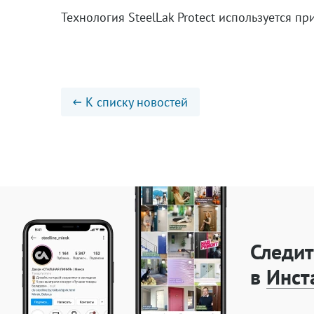
Технология SteelLak Protect используется п
К списку новостей
Следит
в
Инст