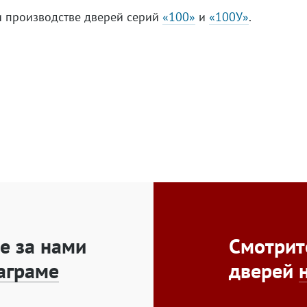
ри производстве дверей серий
«100»
и
«100У»
.
е за нами
Смотрит
аграме
дверей