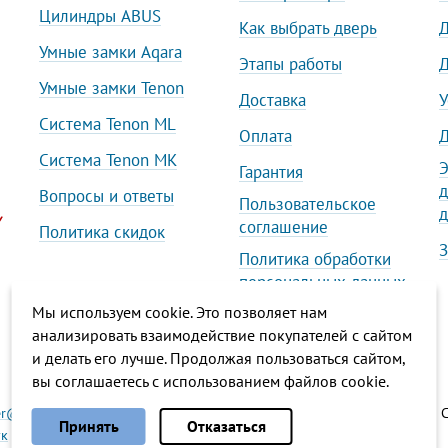
Цилиндры ABUS
Как выбрать дверь
Д
 двери на складе для частного 
Умные замки Aqara
Этапы работы
Д
Умные замки Tenon
ски» с терморазрывом — выбор 2023 года среди в
Доставка
У
 отвечает всем требованиям для защиты помещени
Система Tenon ML
Оплата
Д
вения постороннего шума и запаха. Дверь в совр
Система Tenon MK
Э
Гарантия
ой отделкой фасада.
д
Вопросы и ответы
Пользовательское
д
азать входные двери со склада
соглашение
Политика скидок
З
Политика обработки
входную двери на сайте или оцените образцы в л
персональных данных
помогут определиться с комплектацией, запишут н
Мы используем cookie. Это позволяет нам
Политика обработки
анализировать взаимодействие покупателей с сайтом
файлов cookies
и делать его лучше. Продолжая пользоваться сайтом,
вы соглашаетесь с использованием файлов cookie.
Выберите настройки cookie
r@ds-steelline.by
Принять
Отказаться
к
Вконтакте
Минимальные
Инстаграм
Аналитические/Функциональные
Ютуб
Яндекс.Дзен