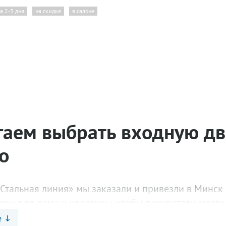
за 2-3 дня
на скидке
в салоне
аем выбрать входную две
о
«Стальная линия» мы заказали и привезли в Минск
ери для дома и квартиры, чтобы покупатели могли 
е