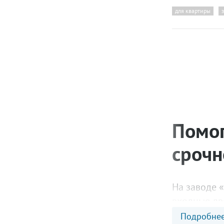
для квартиры
Помог
срочн
На заводе 
входные дв
ждать.
Подробне