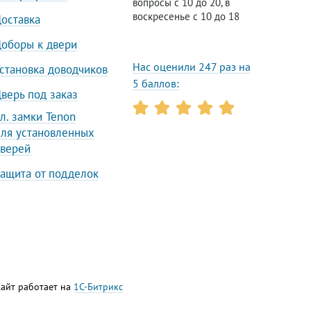
вопросы с 10 до 20, в
воскресенье с 10 до 18
оставка
дома
оборы к двери
аших покупателей. Входная дверь
Нас оценили 247 раз на
становка доводчиков
я от взлома, промерзания
5 баллов:
верь под заказ
еменном дизайне с окном подойдёт для
л. замки Tenon
ля установленных
верей
ащита от подделок
юбом нашем салоне Минска.
а замер и заключат договор.
Сайт работает на
1С-Битрикс