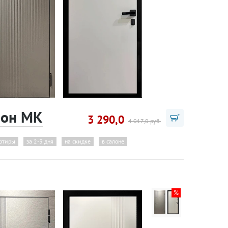
еон MK
3 290,0
4 017,0 руб.
артиры
за 2-3 дня
на скидке
в салоне