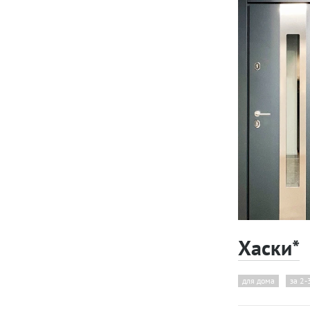
Хаски*
для дома
за 2-