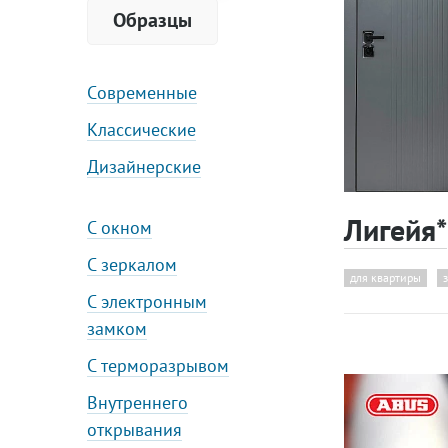
Образцы
Cовременные
Классические
Дизайнерские
Лигейя*
С окном
С зеркалом
для квартиры
С электронным
замком
С терморазрывом
Внутреннего
открывания