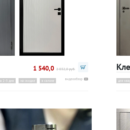
Кл
1 540,0
2 032,0 руб.
видеообзор
за 2-3 дня
на скидке
в салоне
для кв