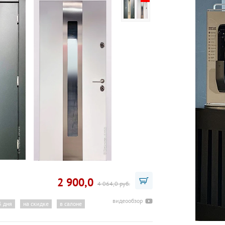
2 900,0
4 064,0 руб.
видеообзор
3 дня
на скидке
в салоне