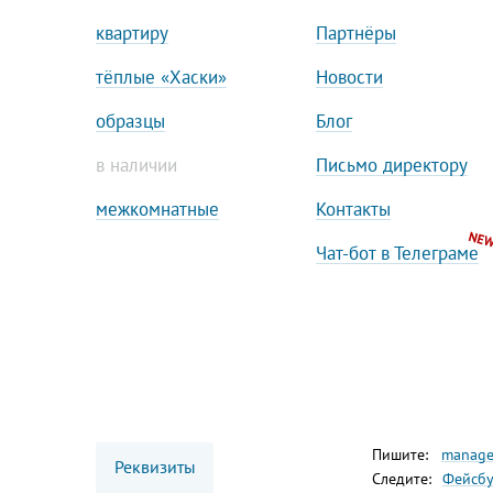
квартиру
Партнёры
Входные
тёплые «Хаски»
Новости
Модель «Ха
образцы
Блог
из наличия
и проникно
в наличии
Письмо директору
дома с люб
межкомнатные
Контакты
Как зак
Чат-бот в Телеграме
Выбирайте 
Менеджеры 
Пишите:
manage
Реквизиты
Следите:
Фейсбу