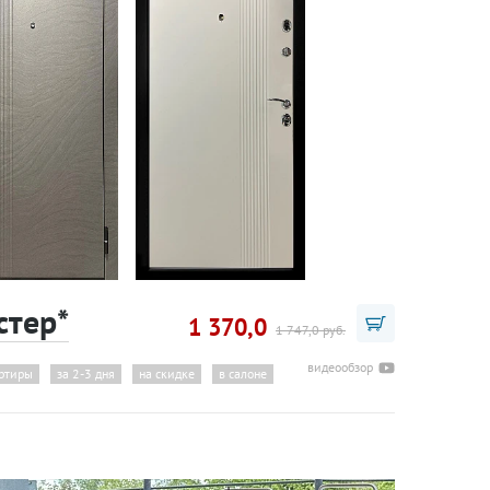
стер*
1 370,0
1 747,0 руб.
видеообзор
артиры
за 2-3 дня
на скидке
в салоне