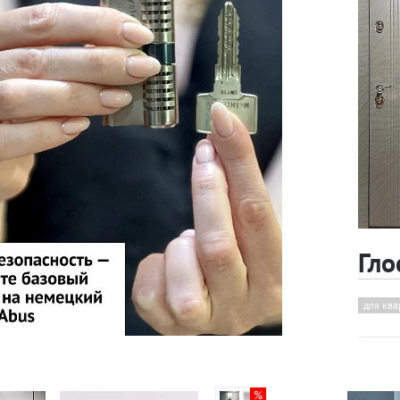
Гло
для кв