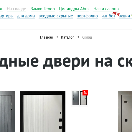
ог
На складе
Замки Tenon
Цилиндры Abus
Наши салоны
вартиры
для дома
входные скрытые
портфолио
чат-бот
акции
Главная
Каталог
Склад
дные двери на с