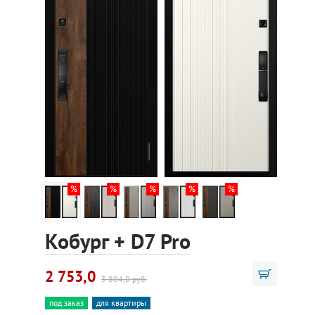
Кобург + D7 Pro
2 753,0
3 804,0 руб.
под заказ
для квартиры