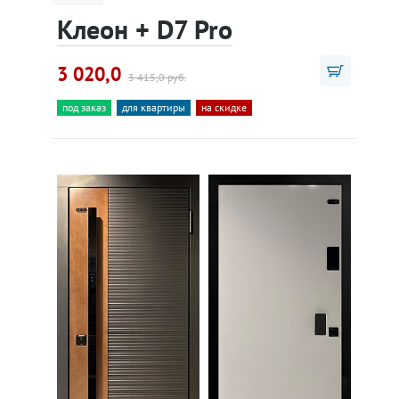
Клеон + D7 Pro
3 020,0
3 415,0 руб.
под заказ
для квартиры
на скидке