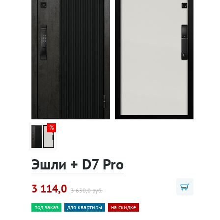
Эшли + D7 Pro
3 114,0
3 630,0 руб.
под заказ
для квартиры
на скидке