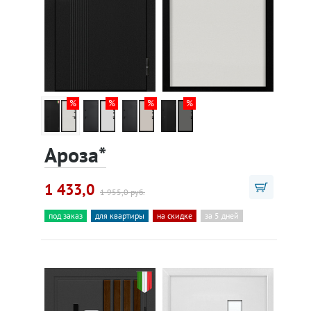
Ароза*
1 433,0
1 955,0 руб.
под заказ
для квартиры
на скидке
за 5 дней