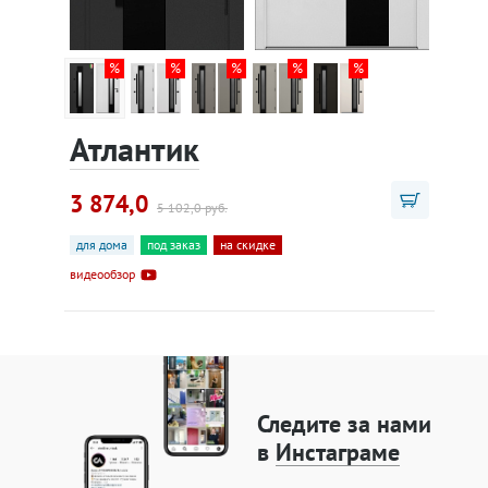
Атлантик
3 874,0
5 102,0 руб.
для дома
под заказ
на скидке
видеообзор
Следите за нами
в
Инстаграме