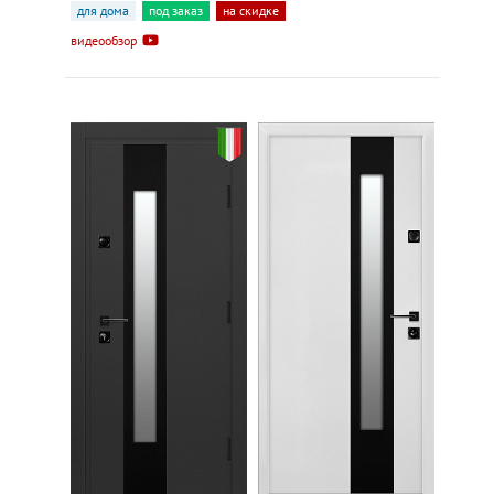
для дома
под заказ
на скидке
видеообзор