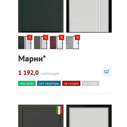
Марни*
1 192,0
1 679,0 руб.
под заказ
для квартиры
на скидке
за 5 дней