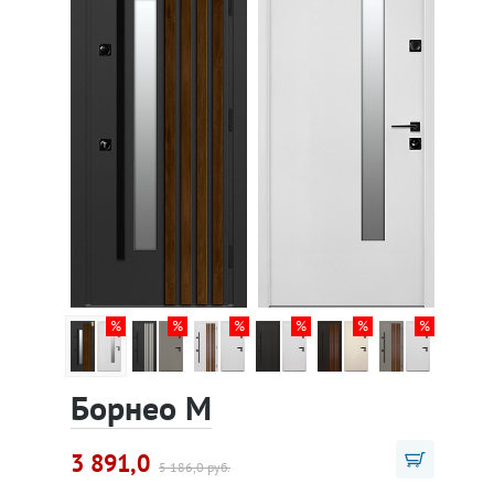
Борнео М
3 891,0
5 186,0 руб.