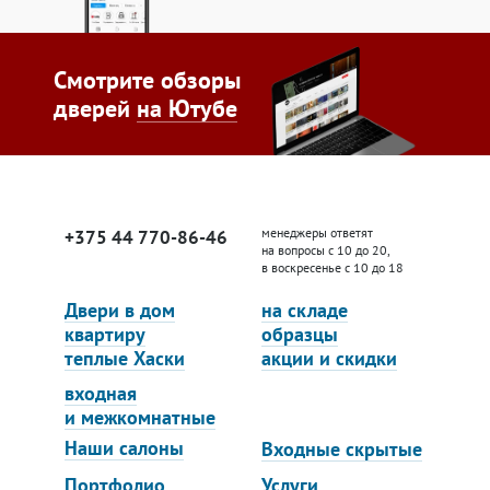
Смотрите обзоры
дверей
на Ютубе
менеджеры ответят
+375 44 770-86-46
на вопросы с 10 до 20,
в воскресенье с 10 до 18
Двери в дом
на складе
квартиру
образцы
теплые Хаски
акции и скидки
входная
и межкомнатные
Наши салоны
Входные скрытые
Портфолио
Услуги