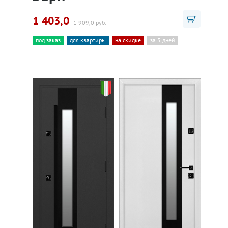
1 403,0
1 909,0 руб.
под заказ
для квартиры
на скидке
за 5 дней