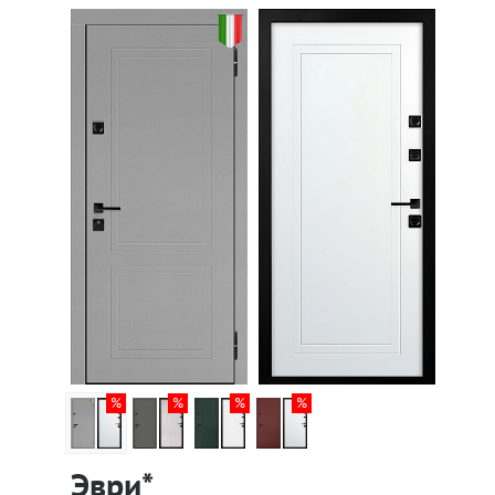
Эври*