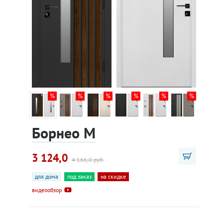
Борнео М
3 124,0
4 166,0 руб.
для дома
под заказ
на скидке
видеообзор