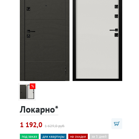
Локарно*
1 192,0
1 629,0 руб.
под заказ
для квартиры
на скидке
за 5 дней