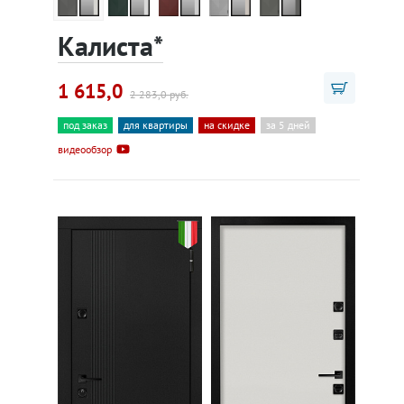
Калиста*
1 615,0
2 283,0 руб.
под заказ
для квартиры
на скидке
за 5 дней
видеообзор