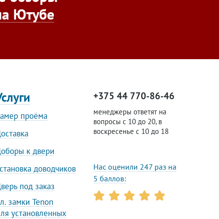
на Ютубе
Услуги
+375 44 770-86-46
менеджеры ответят на
амер проёма
вопросы с 10 до 20, в
воскресенье с 10 до 18
оставка
оборы к двери
Нас оценили 247 раз на
становка доводчиков
5 баллов:
верь под заказ
л. замки Tenon
ля установленных