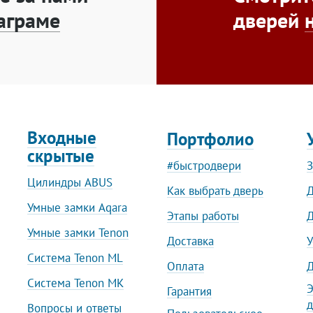
аграме
дверей
Входные
Портфолио
скрытые
#быстродвери
З
Цилиндры ABUS
Как выбрать дверь
Д
Умные замки Aqara
Этапы работы
Д
Умные замки Tenon
Доставка
У
Система Tenon ML
Оплата
Д
Система Tenon MK
Э
Гарантия
д
Вопросы и ответы