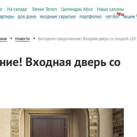
ог
На складе
Замки Tenon
Цилиндры Abus
Наши салоны
вартиры
для дома
входные скрытые
портфолио
чат-бот
акции
вная
Новости
Выгодное предложение! Входная дверь со скидкой 230 
ие! Входная дверь со