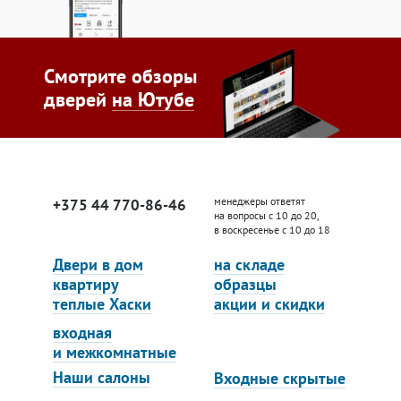
Смотрите обзоры
дверей
на Ютубе
менеджеры ответят
+375 44 770-86-46
на вопросы с 10 до 20,
в воскресенье с 10 до 18
Двери в дом
на складе
квартиру
образцы
теплые Хаски
акции и скидки
входная
и межкомнатные
Наши салоны
Входные скрытые