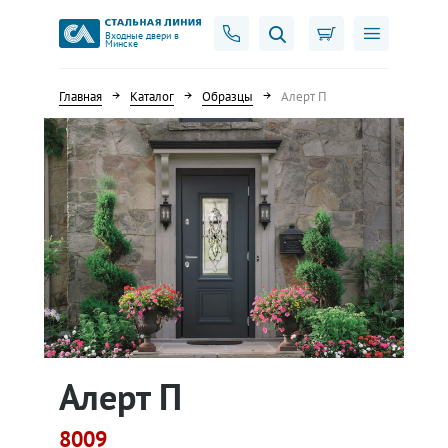
Входные двери в
Минске
Главная
Каталог
Образцы
Алерт П
Алерт П
8009