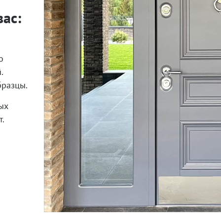
ас:
о
.
бразцы.
ых
.