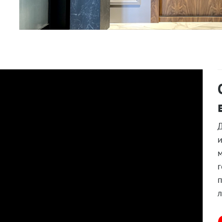
Д
и
м
г
п
л