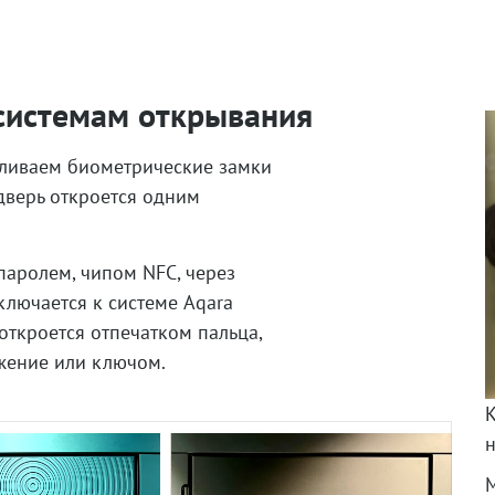
системам открывания
вливаем биометрические замки
 дверь откроется одним
паролем, чипом NFC, через
лючается к системе Aqara
откроется отпечатком пальца,
ожение или ключом.