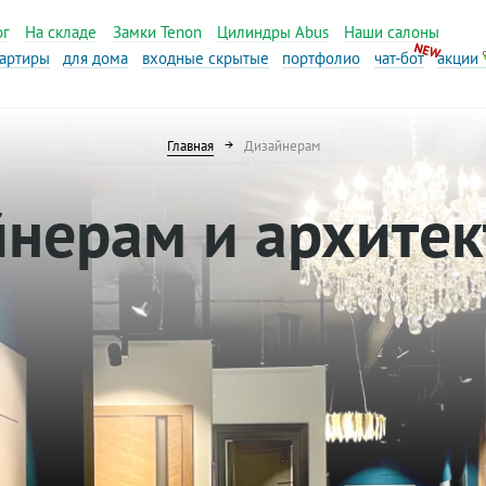
ог
На складе
Замки Tenon
Цилиндры Abus
Наши салоны
вартиры
для дома
входные скрытые
портфолио
чат-бот
акции
Главная
Дизайнерам
нерам и архите