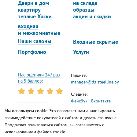
Двери в дом
на складе
квартиру
образцы
теплые Хаски
акции и скидки
входная
и межкомнатные
Наши салоны
Входные скрытые
Портфолио
Услуги
Нас оценили 247 раз
Пишите:
на 5 баллов:
manager@ds-steelline.by
Следите:
Фейсбук
Вконтакте
Инстаграм
Ютуб
Реквизиты
Мы используем cookie. Это позволяет нам анализировать
Яндекс.Дзен
взаимодействие покупателей с сайтом и делать его лучше.
Терра Т
Продолжая пользоваться сайтом, вы соглашаетесь с
использованием файлов cookie.
от 10 444 руб.
Сайт работает на
1С-Битрикс