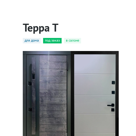
Терра Т
для дома
под заказ
в салоне