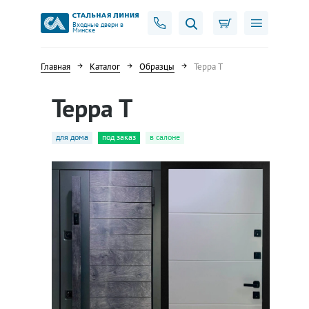
Входные двери в
Минске
Главная
Каталог
Образцы
Терра Т
Терра Т
для дома
под заказ
в салоне