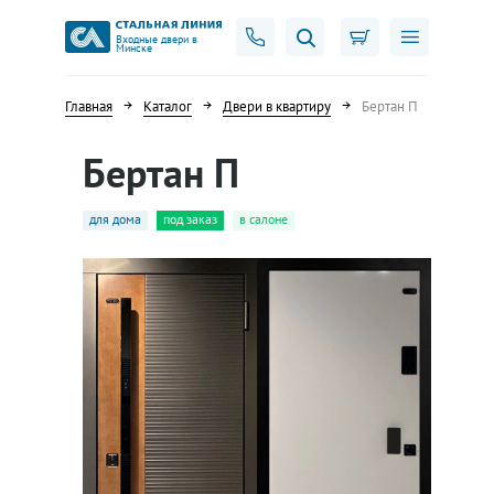
Входные двери в
Минске
Главная
Каталог
Двери в квартиру
Бертан П
Бертан П
для дома
под заказ
в салоне