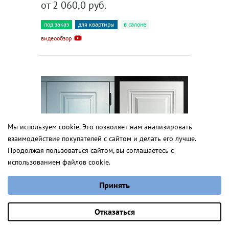
от 2 060,0 руб.
под заказ
для квартиры
в салоне
видеообзор
Мы используем cookie. Это позволяет нам анализировать
взаимодействие покупателей с сайтом и делать его лучше.
Бертан П
Продолжая пользоваться сайтом, вы соглашаетесь с
использованием файлов cookie.
от 6 995 руб.
Выберите настройки cookie
Принять
Минимальные
Аналитические/Функциональные
Оставить заявку
Отказаться