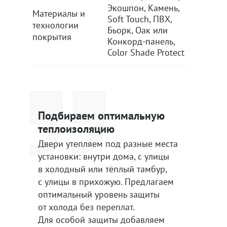
Экошпон, Камень,
Экошпон
Материалы и
Soft Touch, ПВХ,
Soft Tou
технологии
Бьорк, Оак или
Бьорк, 
покрытия
Конкорд-панель,
Конкорд
Color Shade Protect
Color Sh
Подбираем оптимальную
теплоизоляцию
Двери утепляем под разные места
установки: внутри дома, с улицы
в холодный или тёплый тамбур,
с улицы в прихожую. Предлагаем
оптимальный уровень защиты
от холода без переплат.
Для особой защиты добавляем