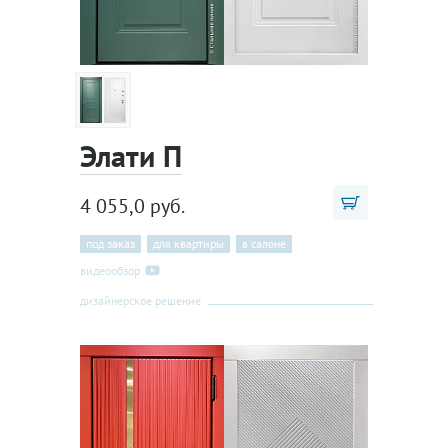
Элати П
4 055,0 руб.
под заказ
для квартиры
в салоне
видеообзор