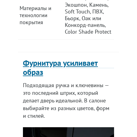
Экошпон, Камень,
Экошпон
Материалы и
Soft Touch, ПВХ,
Soft Tou
технологии
Бьорк, Оак или
Бьорк, 
покрытия
Конкорд-панель,
Конкорд
Color Shade Protect
Color Sh
Фурнитура усиливает
образ
Подходящая ручка и ключевины —
это последний штрих, который
делает дверь идеальной. В салоне
выбирайте из разных цветов, форм
и стилей.