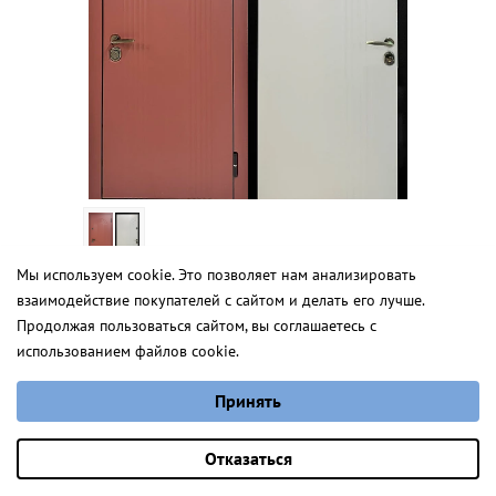
Мы используем cookie. Это позволяет нам анализировать
Барбара Т
взаимодействие покупателей с сайтом и делать его лучше.
Этьен
Продолжая пользоваться сайтом, вы соглашаетесь с
от 2 060,0 руб.
использованием файлов cookie.
от 3 251 руб.
Выберите настройки cookie
под заказ
для квартиры
в салоне
Принять
Минимальные
видеообзор
Аналитические/Функциональные
Оставить заявку
Отказаться