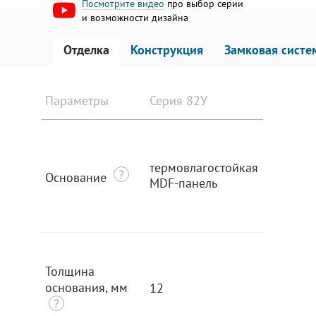
Посмотрите видео
про выбор серии
и возможности дизайна
Отделка
Конструкция
Замковая систе
Параметры
Серия 82У
Серия 9
термовлагостойкая
термовл
Основание
MDF-панель
MDF-па
Толщина
основания, мм
12
12