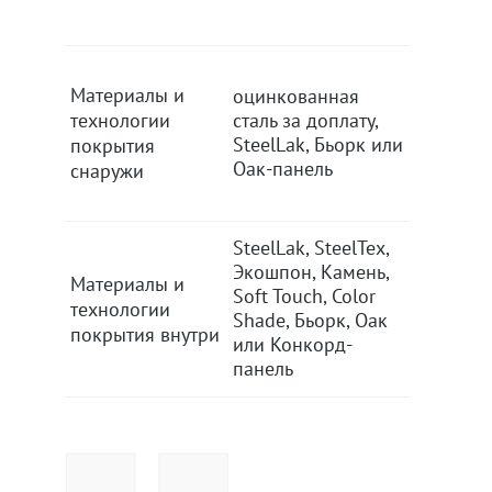
Материалы и
оцинкованная
оцинко
технологии
сталь за доплату,
сталь за
SteelLak, Бьорк или
SteelLak
покрытия
Оак-панель
Оак-пан
снаружи
SteelLak, SteelTex,
SteelLak
Экошпон, Камень,
Экошпон
Материалы и
Soft Touch, Color
Soft Tou
технологии
Shade, Бьорк, Оак
Shade, 
покрытия внутри
или Конкорд-
или Кон
панель
панель