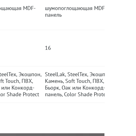
ощающая MDF-
шумопоглощающая MDF-
панель
16
SteelTex, Экошпон,
SteelLak, SteelTex, Экошпон,
ft Touch, ПВХ,
Камень, Soft Touch, ПВХ,
к или Конкорд-
Бьорк, Оак или Конкорд-
lor Shade Protect
панель, Color Shade Protect