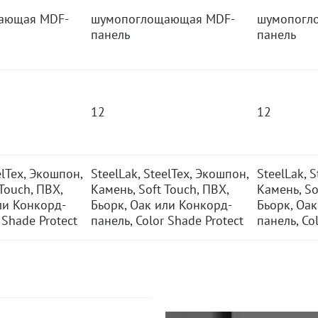
ающая MDF-
шумопоглощающая MDF-
шумопогл
панель
панель
12
12
elTex, Экошпон,
SteelLak, SteelTex, Экошпон,
SteelLak, 
Touch, ПВХ,
Камень, Soft Touch, ПВХ,
Камень, So
ли Конкорд-
Бьорк, Оак или Конкорд-
Бьорк, Оа
 Shade Protect
панель, Color Shade Protect
панель, Co