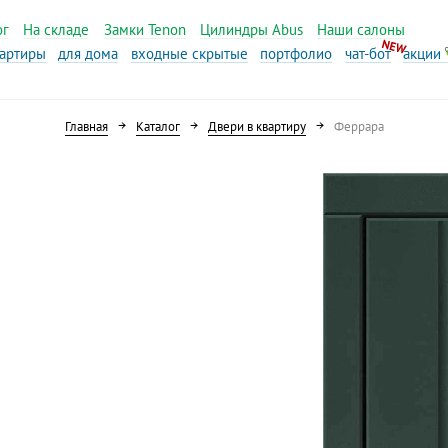
ог
На складе
Замки Tenon
Цилиндры Abus
Наши салоны
вартиры
для дома
входные скрытые
портфолио
чат-бот
акции
Главная
Каталог
Двери в квартиру
Феррара