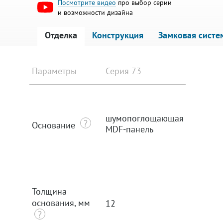
Посмотрите видео
про выбор серии
и возможности дизайна
Отделка
Конструкция
Замковая систе
Параметры
Серия 73
Серия 8
шумопоглощающая
шумопо
Основание
MDF-панель
MDF-па
Толщина
основания, мм
12
12