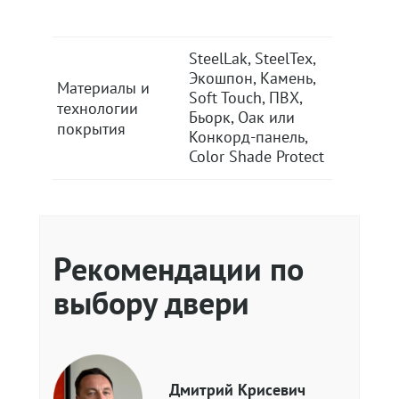
SteelLak, SteelTex,
SteelLak
Экошпон, Камень,
Экошпон
Материалы и
Soft Touch, ПВХ,
Soft Tou
технологии
Бьорк, Оак или
Бьорк, 
покрытия
Конкорд-панель,
Конкорд
Color Shade Protect
Color Sh
Рекомендации по
выбору двери
Дмитрий Крисевич