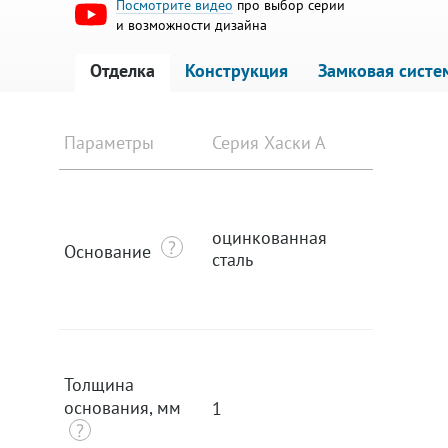
Посмотрите видео
про выбор серии
и возможности дизайна
Отделка
Конструкция
Замковая систе
Параметры
Серия Хаски А
Серия Х
оцинкованная
оцинко
Основание
сталь
сталь
Толщина
основания, мм
1
1