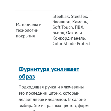
SteelLak, SteelTex,
SteelLak
Экошпон, Камень,
Экошпон
Материалы и
Soft Touch, ПВХ,
Soft Tou
технологии
Бьорк, Оак или
Бьорк, 
покрытия
Конкорд-панель,
Конкорд
Color Shade Protect
Color Sh
Фурнитура усиливает
образ
Подходящая ручка и ключевины —
это последний штрих, который
делает дверь идеальной. В салоне
выбирайте из разных цветов, форм