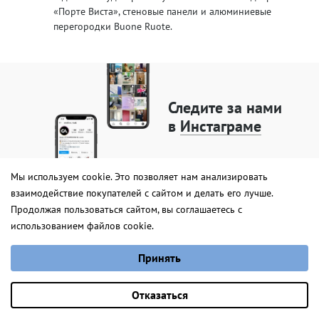
«Порте Виста», стеновые панели и алюминиевые
перегородки Buone Ruote.
Следите за нами
в
Инстаграме
Мы используем cookie. Это позволяет нам анализировать
взаимодействие покупателей с сайтом и делать его лучше.
Смотрите обзоры
Марана
Продолжая пользоваться сайтом, вы соглашаетесь с
дверей
на Ютубе
использованием файлов cookie.
от 1 955 руб.
Выберите настройки cookie
Принять
Минимальные
Аналитические/Функциональные
Оставить заявку
Отказаться
менеджеры ответят
+375 44 770-86-46
на вопросы с 10 до 20,