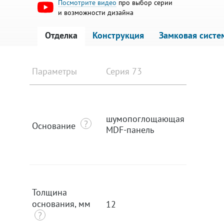
Посмотрите видео
про выбор серии
и возможности дизайна
Отделка
Конструкция
Замковая систе
Параметры
Серия 73
Серия 8
шумопоглощающая
шумопо
Основание
MDF-панель
MDF-па
Толщина
основания, мм
12
12