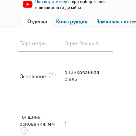
Посмотрите видео
про выбор серии
и возможности дизайна
Отделка
Конструкция
Замковая систе
Параметры
Серия Хаски А
Серия Х
оцинкованная
оцинко
Основание
сталь
сталь
Толщина
основания, мм
1
1