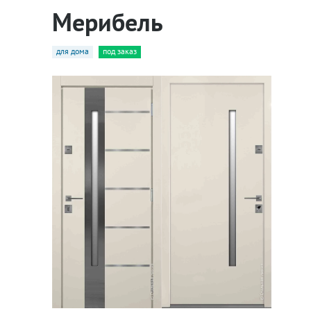
Мерибель
для дома
под заказ