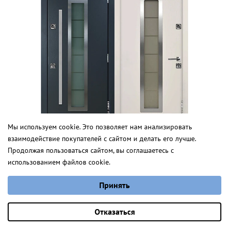
Мы используем cookie. Это позволяет нам анализировать
взаимодействие покупателей с сайтом и делать его лучше.
Мерибель
Продолжая пользоваться сайтом, вы соглашаетесь с
использованием файлов cookie.
от 3 052 руб.
Норд
Выберите настройки cookie
Принять
Минимальные
от 3 575,0 руб.
Аналитические/Функциональные
Оставить заявку
Отказаться
для дома
под заказ