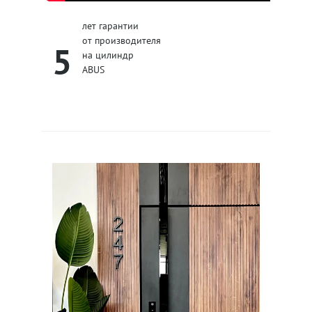
лет гарантии
от производителя
5
на цилиндр
ABUS