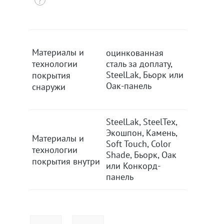
Материалы и
оцинкованная
оцинко
технологии
сталь за доплату,
сталь за
SteelLak, Бьорк или
SteelLak
покрытия
Оак-панель
Оак-пан
снаружи
SteelLak, SteelTex,
SteelLak
Экошпон, Камень,
Экошпон
Материалы и
Soft Touch, Color
Soft Tou
технологии
Shade, Бьорк, Оак
Shade, 
покрытия внутри
или Конкорд-
или Кон
панель
панель