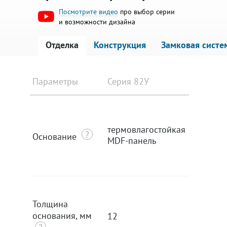
Посмотрите видео
про выбор серии
и возможности дизайна
Отделка
Конструкция
Замковая систе
Параметры
Серия 82У
Серия 9
термовлагостойкая
термовл
Основание
MDF-панель
MDF-па
Толщина
основания, мм
12
12