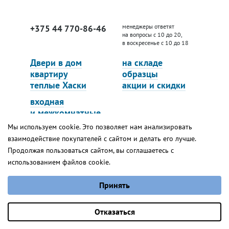
менеджеры ответят
+375 44 770-86-46
на вопросы с 10 до 20,
в воскресенье с 10 до 18
Двери в дом
на складе
квартиру
образцы
теплые Хаски
акции и скидки
входная
и межкомнатные
Наши салоны
Входные скрытые
Мы используем cookie. Это позволяет нам анализировать
взаимодействие покупателей с сайтом и делать его лучше.
Портфолио
Услуги
Нестор
Продолжая пользоваться сайтом, вы соглашаетесь с
использованием файлов cookie.
от 2 790 руб.
Выберите настройки cookie
Нас оценили 247 раз
Пишите:
Принять
Минимальные
на 5 баллов:
manager@ds-steelline.by
Аналитические/Функциональные
Оставить заявку
Отказаться
Следите:
Фейсбук
Вконтакте