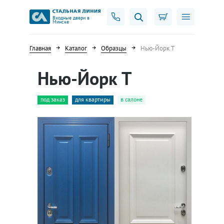
Входные двери в
Минске
Главная
Каталог
Образцы
Нью-Йорк Т
Нью-Йорк Т
под заказ
для квартиры
в салоне