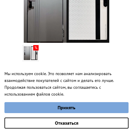
Сиэтл Н
Мы используем cookie. Это позволяет нам анализировать
взаимодействие покупателей с сайтом и делать его лучше.
от 3 350,0
от 4 821,0 руб.
Нью-Йорк Т
Продолжая пользоваться сайтом, вы соглашаетесь с
для квартиры
на скидке
в салоне
использованием файлов cookie.
от 4 616 руб.
Выберите настройки cookie
Принять
Минимальные
Аналитические/Функциональные
Оставить заявку
Отказаться
Оцените двери вживую в