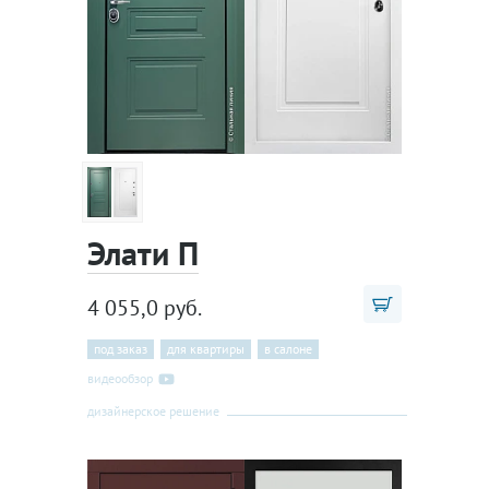
Элати П
4 055,0 руб.
под заказ
для квартиры
в салоне
видеообзор