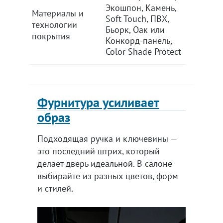
Экошпон, Камень,
Экошпон
Материалы и
Soft Touch, ПВХ,
Soft Tou
технологии
Бьорк, Оак или
Бьорк, 
покрытия
Конкорд-панель,
Конкорд
Color Shade Protect
Color Sh
Фурнитура усиливает
образ
Подходящая ручка и ключевины —
это последний штрих, который
делает дверь идеальной. В салоне
выбирайте из разных цветов, форм
и стилей.