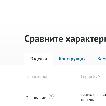
Сравните характер
Отделка
Конструкция
Зам
Параметры
Серия 82У
термовлагос
Основание
панель