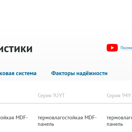
истики
Посмо
ковая система
Факторы надёжности
Серия 92УТ
Серия 94У
тойкая MDF-
термовлагостойкая MDF-
термовлаг
панель
панель