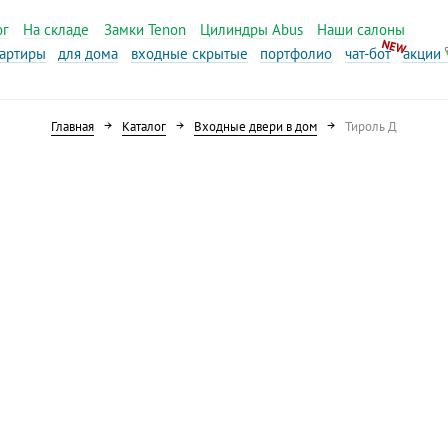
ог
На складе
Замки Tenon
Цилиндры Abus
Наши салоны
вартиры
для дома
входные скрытые
портфолио
чат-бот
акции
Главная
Каталог
Входные двери в дом
Тироль Д