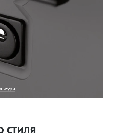
рнитуры
о стиля