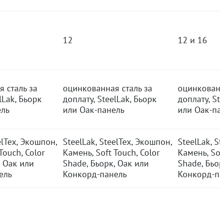
12
12 и 16
 сталь за
оцинкованная сталь за
оцинкован
lLak, Бьорк
доплату, SteelLak, Бьорк
доплату, S
ель
или Оак-панель
или Оак-п
elTex, Экошпон,
SteelLak, SteelTex, Экошпон,
SteelLak, 
Touch, Color
Камень, Soft Touch, Color
Камень, So
, Оак или
Shade, Бьорк, Оак или
Shade, Бьо
ель
Конкорд-панель
Конкорд-п