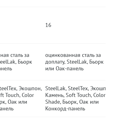
16
ная сталь за
оцинкованная сталь за
teelLak, Бьорк
доплату, SteelLak, Бьорк
анель
или Оак-панель
SteelTex, Экошпон,
SteelLak, SteelTex, Экошпон,
ft Touch, Color
Камень, Soft Touch, Color
рк, Оак или
Shade, Бьорк, Оак или
анель
Конкорд-панель