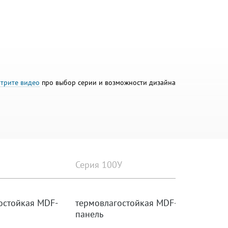
трите видео
про выбор серии и возможности дизайна
Серия 100У
остойкая MDF-
термовлагостойкая MDF-
панель