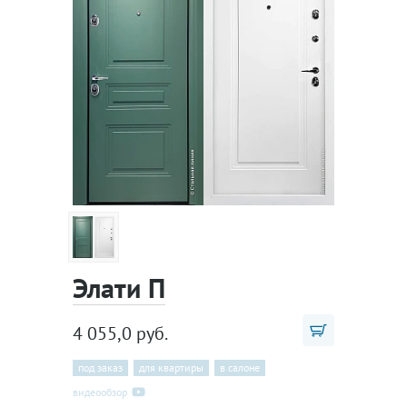
Элати П
4 055,0 руб.
под заказ
для квартиры
в салоне
видеообзор