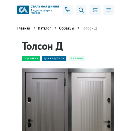
Входные двери в
Минске
Главная
Каталог
Образцы
Толсон Д
Толсон Д
под заказ
для квартиры
в салоне