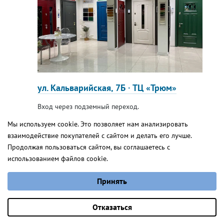
ул. Кальварийская, 7Б · ТЦ «Трюм»
Вход через подземный переход.
Рядом представлены межкомнатные двери «Порте
Мы используем cookie. Это позволяет нам анализировать
Виста» и «Владвери», образец алюминиевой
взаимодействие покупателей с сайтом и делать его лучше.
перегородки с итальянской системой открывания.
Толсон Д
Продолжая пользоваться сайтом, вы соглашаетесь с
использованием файлов cookie.
от 4 877 руб.
Выберите настройки cookie
Принять
Минимальные
Аналитические/Функциональные
Оставить заявку
Отказаться