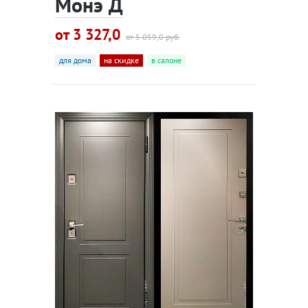
Монэ Д
от 3 327,0
от 5 059,0 руб.
для дома
на скидке
в салоне