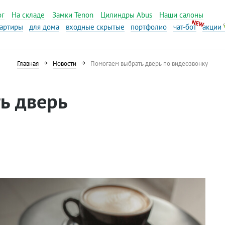
ог
На складе
Замки Tenon
Цилиндры Abus
Наши салоны
вартиры
для дома
входные скрытые
портфолио
чат-бот
акции
Главная
Новости
Помогаем выбрать дверь по видеозвонку
ь дверь