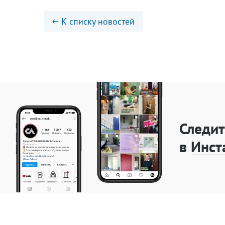
К списку новостей
Следит
в
Инст