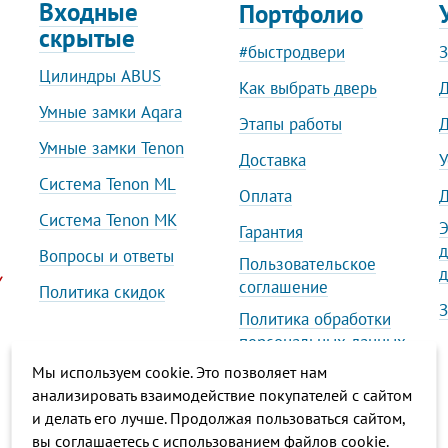
Входные
Портфолио
скрытые
#быстродвери
З
Цилиндры ABUS
Как выбрать дверь
Д
Умные замки Aqara
Этапы работы
Д
Умные замки Tenon
Доставка
У
Система Tenon ML
Оплата
Д
Система Tenon MK
Э
Гарантия
д
Вопросы и ответы
Пользовательское
д
соглашение
Политика скидок
З
Политика обработки
персональных данных
Мы используем cookie. Это позволяет нам
Политика обработки
анализировать взаимодействие покупателей с сайтом
файлов cookies
и делать его лучше. Продолжая пользоваться сайтом,
вы соглашаетесь с использованием файлов cookie.