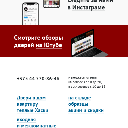
в
Инстаграме
Смотрите обзоры
дверей
на Ютубе
менеджеры ответят
+375 44 770-86-46
на вопросы с 10 до 20,
в воскресенье с 10 до 18
Двери в дом
на складе
квартиру
образцы
теплые Хаски
акции и скидки
входная
и межкомнатные