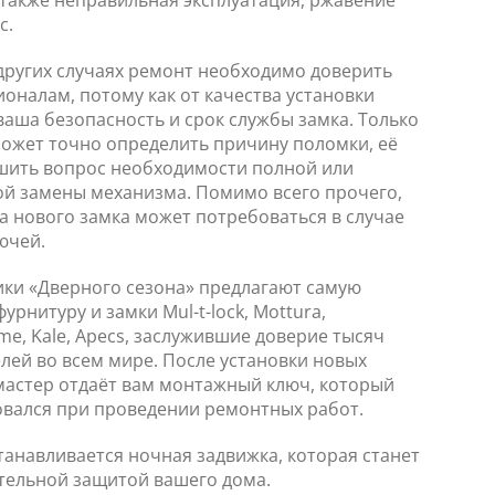
 также неправильная эксплуатация, ржавение
с.
 других случаях ремонт необходимо доверить
оналам, потому как от качества установки
ваша безопасность и срок службы замка. Только
ожет точно определить причину поломки, её
ешить вопрос необходимости полной или
ой замены механизма. Помимо всего прочего,
а нового замка может потребоваться в случае
ючей.
ки «Дверного сезона» предлагают самую
урнитуру и замки Mul-t-lock, Mottura,
e, Kale, Apecs, заслужившие доверие тысяч
лей во всем мире. После установки новых
мастер отдаёт вам монтажный ключ, который
овался при проведении ремонтных работ.
танавливается ночная задвижка, которая станет
тельной защитой вашего дома.