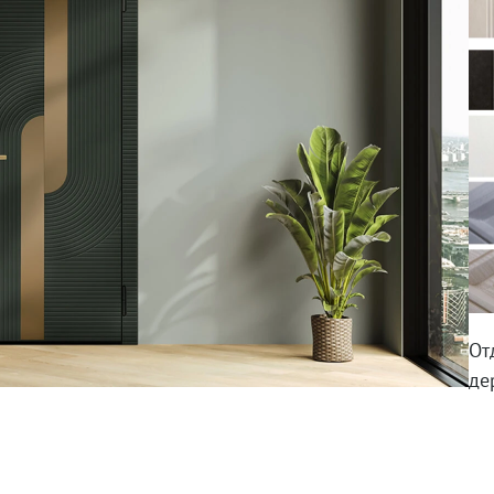
От
де