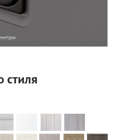
рнитуры
о стиля