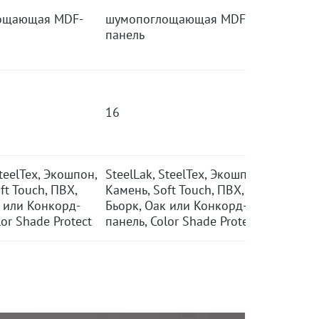
ощающая MDF-
шумопоглощающая MDF-
панель
16
SteelTex, Экошпон,
SteelLak, SteelTex, Экошпон,
ft Touch, ПВХ,
Камень, Soft Touch, ПВХ,
к или Конкорд-
Бьорк, Оак или Конкорд-
lor Shade Protect
панель, Color Shade Protect