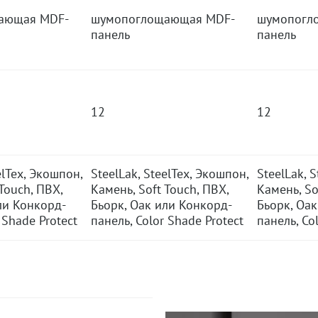
ающая MDF-
шумопоглощающая MDF-
шумопогл
панель
панель
12
12
elTex, Экошпон,
SteelLak, SteelTex, Экошпон,
SteelLak, 
Touch, ПВХ,
Камень, Soft Touch, ПВХ,
Камень, So
ли Конкорд-
Бьорк, Оак или Конкорд-
Бьорк, Оа
 Shade Protect
панель, Color Shade Protect
панель, Co