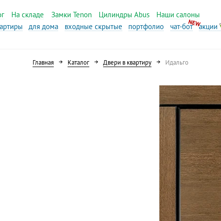
ог
На складе
Замки Tenon
Цилиндры Abus
Наши салоны
вартиры
для дома
входные скрытые
портфолио
чат-бот
акции
Главная
Каталог
Двери в квартиру
Идальго