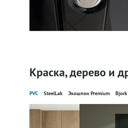
Эстетика — преимущество дверей «Стальная линия
Краска, дерево и д
PVC
SteelLak
Экошпон Premium
Bjork