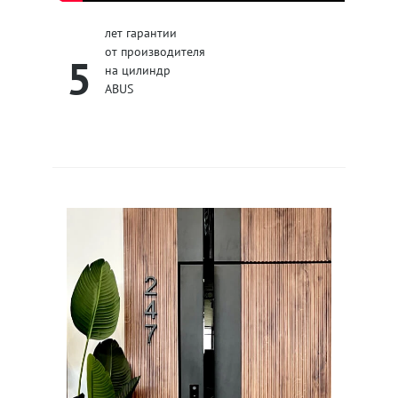
лет гарантии
от производителя
5
на цилиндр
ABUS