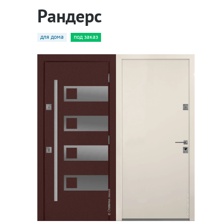
Рандерс
для дома
под заказ