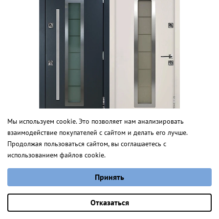
Мы используем cookie. Это позволяет нам анализировать
взаимодействие покупателей с сайтом и делать его лучше.
Рандерс
Продолжая пользоваться сайтом, вы соглашаетесь с
использованием файлов cookie.
от 4 869 руб.
Норд
Выберите настройки cookie
Принять
Минимальные
от 3 575,0 руб.
Аналитические/Функциональные
Оставить заявку
Отказаться
для дома
под заказ