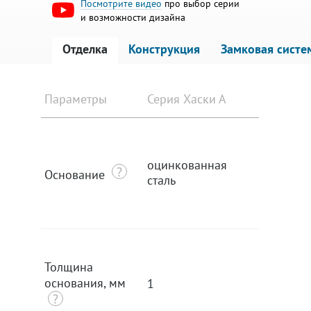
Посмотрите видео
про выбор серии
и возможности дизайна
Отделка
Конструкция
Замковая систе
Параметры
Серия Хаски А
Серия Х
оцинкованная
оцинко
Основание
сталь
сталь
Толщина
основания, мм
1
1